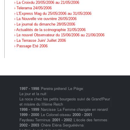
› La Croixdu 20/05/2006 au 21/05/2006
› Telerama 24/05/2006
› L'Express Mag du 25/05/2006 au 31/05/2006
› La Nouvelle vie ouvrière 26/05/2006
› Le journal du dimanche 28/05/2006
› Actualités de la scénographie 31/05/2006
› Le nouvel Observateur du 15/06/2006 au 21/06/2006
› La Terrasse Juin/ Juillet 2006
› Passage Eté 2006
1997 - 1998
Pereira prétend
Le Piège
Le jour et la nuit
La noce chez les petits bourgeois suivi de Grand'Peur
et misère du IIIème Reich
1998 - 1999
Narcisse
La Femme changée en renard
1999 - 2000
Le Colonel-oiseau
2000 - 2001
Feydeau Terminus
2001 - 2002
L'école des femmes
2002 - 2003
Chère Eléna Serguéiévna