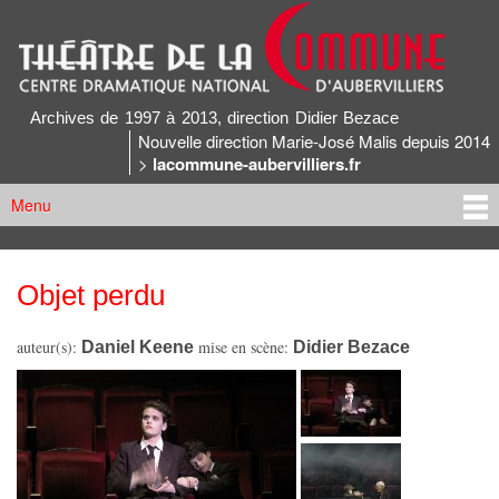
Aller au
contenu
principal
Archives du Théâtre de la Commune
Archives de 1997 à 2013, direction Didier Bezace
Nouvelle direction Marie-José Malis depuis 2014
>
lacommune-aubervilliers.fr
Menu
Menu principal
Objet perdu
Vous êtes ici
auteur(s):
Daniel Keene
mise en scène:
Didier Bezace