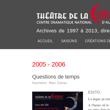
Archives du Théâtre 
Archives de 1997 à 2013, dire
ACCUEIL
SAISONS
CRÉATIONS D
Menu principal
Vous êtes ici
2005 - 2006
Questions de temps
illustration:
Marc Daniau
EDITO:
La nique au te
A l'heure où le 
un autre dans le