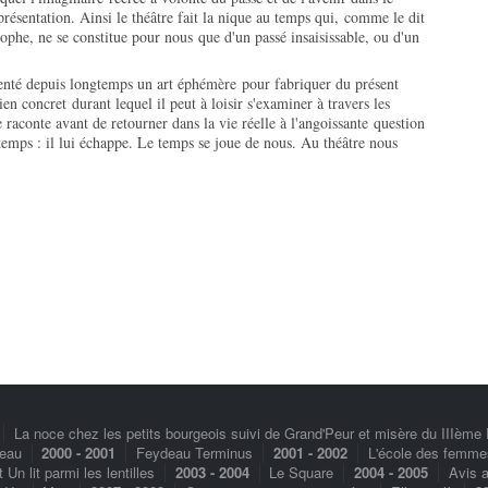
présentation. Ainsi le théâtre fait la nique au temps qui, comme le dit
sophe, ne se constitue pour nous que d'un passé insaisissable, ou d'un
nté depuis longtemps un art éphémère pour fabriquer du présent
bien concret durant lequel il peut à loisir s'examiner à travers les
se raconte avant de retourner dans la vie réelle à l'angoissante question
 temps : il lui échappe. Le temps se joue de nous. Au théâtre nous
La noce chez les petits bourgeois suivi de Grand'Peur et misère du IIIème
seau
2000 - 2001
Feydeau Terminus
2001 - 2002
L'école des femme
 lit parmi les lentilles
2003 - 2004
Le Square
2004 - 2005
Avis 