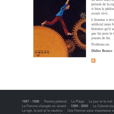
présent de la re
si bien le philo
avenir rêvé.
L'homme a inve
artificiel mais 
histoires qu'il 
que lui pose le
jouons de lui.
Profitons-en.
Didier Bezace
1997 - 1998
Pereira prétend
Le Piège
Le jour et la nuit
La Femme changée en renard
1999 - 2000
Le Colonel-oi
La tige, le poil et le neutrino
Une Femme sans importance et Un