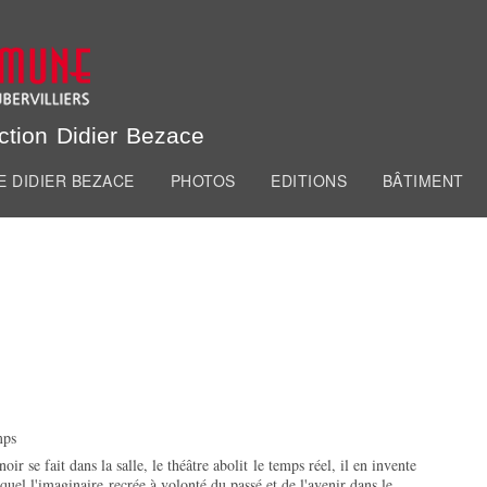
Aller au
contenu
principal
de la Commune
ction Didier Bezace
E DIDIER BEZACE
PHOTOS
EDITIONS
BÂTIMENT
mps
noir se fait dans la salle, le théâtre abolit le temps réel, il en invente
quel l'imaginaire recrée à volonté du passé et de l'avenir dans le