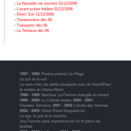
› La Nouvelle vie ouvrière 01/12/2006
› L'avant-scène théâtre 01/12/2006
› Direct Soir 11/12/2006
› Theatreonline déc-06
› Transports déc-06
› La Terrasse déc-06
1997 - 1998
Pereira prétend
Le Piège
Le jour et la nuit
La noce chez les petits bourgeois suivi de Grand'Peur
et misère du IIIème Reich
1998 - 1999
Narcisse
La Femme changée en renard
1999 - 2000
Le Colonel-oiseau
2000 - 2001
Feydeau Terminus
2001 - 2002
L'école des femmes
2002 - 2003
Chère Eléna Serguéiévna
La tige, le poil et le neutrino
Une Femme sans importance et Un lit parmi les
lentilles