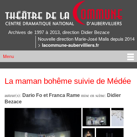
Aller au
contenu
principal
Archives du Théâtre de la Commune
Archives de 1997 à 2013, direction Didier Bezace
Nouvelle direction Marie-José Malis depuis 2014
>
lacommune-aubervilliers.fr
Menu
Menu principal
La maman bohême suivie de Médée
Vous êtes ici
auteur(s):
Dario Fo et Franca Rame
mise en scène:
Didier
Bezace