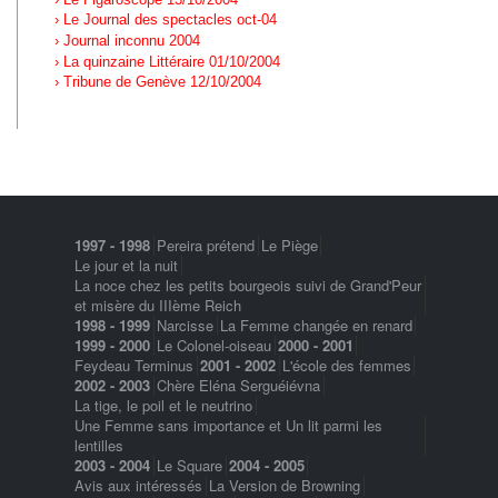
› Le Journal des spectacles oct-04
› Journal inconnu 2004
› La quinzaine Littéraire 01/10/2004
› Tribune de Genève 12/10/2004
1997 - 1998
Pereira prétend
Le Piège
Le jour et la nuit
La noce chez les petits bourgeois suivi de Grand'Peur
et misère du IIIème Reich
1998 - 1999
Narcisse
La Femme changée en renard
1999 - 2000
Le Colonel-oiseau
2000 - 2001
Feydeau Terminus
2001 - 2002
L'école des femmes
2002 - 2003
Chère Eléna Serguéiévna
La tige, le poil et le neutrino
Une Femme sans importance et Un lit parmi les
lentilles
2003 - 2004
Le Square
2004 - 2005
Avis aux intéressés
La Version de Browning