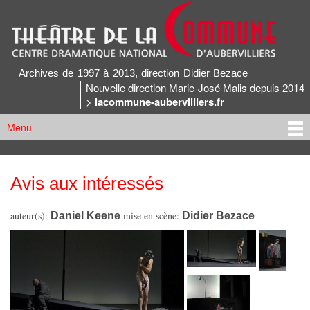
Aller au
contenu
principal
Archives du Théâtre de la Commune
Archives de 1997 à 2013, direction Didier Bezace
Nouvelle direction Marie-José Malis depuis 2014
>
lacommune-aubervilliers.fr
Menu
Menu principal
Avis aux intéressés
Vous êtes ici
auteur(s):
Daniel Keene
mise en scène:
Didier Bezace