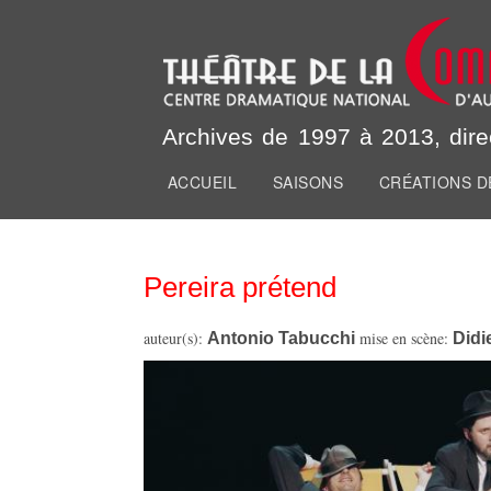
Archives du Théâtre 
Archives de 1997 à 2013, dire
ACCUEIL
SAISONS
CRÉATIONS D
Menu principal
Vous êtes ici
Pereira prétend
auteur(s):
Antonio Tabucchi
mise en scène:
Didi