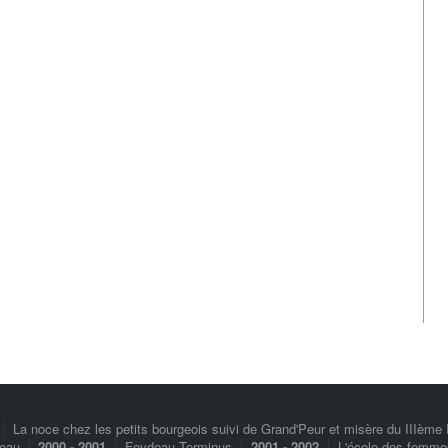
La noce chez les petits bourgeois suivi de Grand'Peur et misère du IIIème
seau
2000 - 2001
Feydeau Terminus
2001 - 2002
L'école des femme