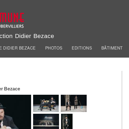
Aller au
contenu
principal
de la Commune
ction Didier Bezace
E DIDIER BEZACE
PHOTOS
EDITIONS
BÂTIMENT
er Bezace