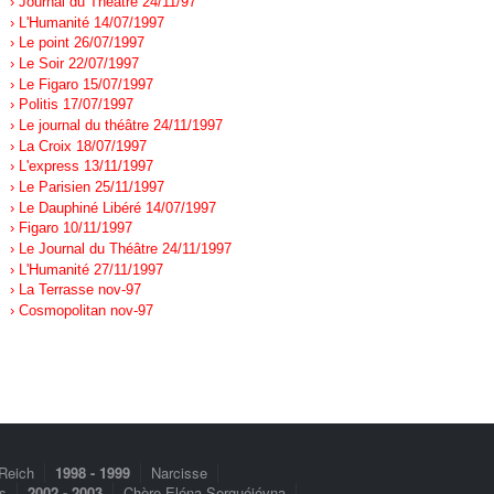
› Journal du Théâtre 24/11/97
› L'Humanité 14/07/1997
› Le point 26/07/1997
› Le Soir 22/07/1997
› Le Figaro 15/07/1997
› Politis 17/07/1997
› Le journal du théâtre 24/11/1997
› La Croix 18/07/1997
› L'express 13/11/1997
› Le Parisien 25/11/1997
› Le Dauphiné Libéré 14/07/1997
› Figaro 10/11/1997
› Le Journal du Théâtre 24/11/1997
› L'Humanité 27/11/1997
› La Terrasse nov-97
› Cosmopolitan nov-97
 Reich
1998 - 1999
Narcisse
s
2002 - 2003
Chère Eléna Serguéiévna