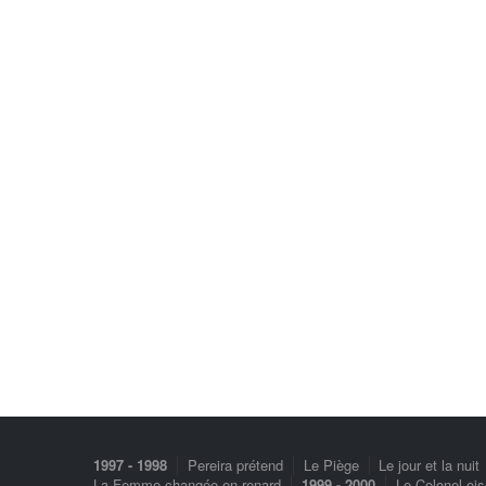
1997 - 1998
Pereira prétend
Le Piège
Le jour et la nuit
La Femme changée en renard
1999 - 2000
Le Colonel-oi