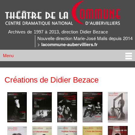
Aller au
contenu
principal
Archives du Théâtre de la Commune
Archives de 1997 à 2013, direction Didier Bezace
Nouvelle direction Marie-José Malis depuis 2014
>
lacommune-aubervilliers.fr
Menu
Menu principal
Créations de Didier Bezace
Vous êtes ici