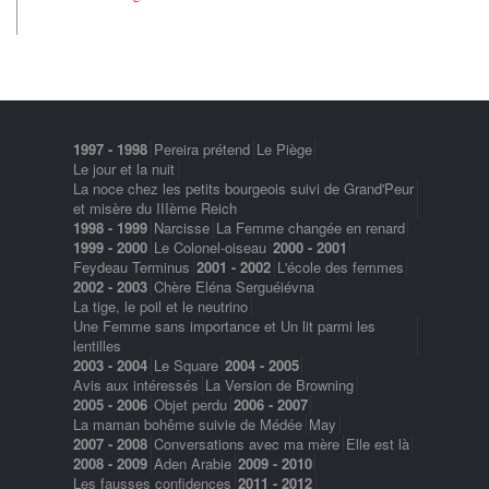
1997 - 1998
Pereira prétend
Le Piège
Le jour et la nuit
La noce chez les petits bourgeois suivi de Grand'Peur
et misère du IIIème Reich
1998 - 1999
Narcisse
La Femme changée en renard
1999 - 2000
Le Colonel-oiseau
2000 - 2001
Feydeau Terminus
2001 - 2002
L'école des femmes
2002 - 2003
Chère Eléna Serguéiévna
La tige, le poil et le neutrino
Une Femme sans importance et Un lit parmi les
lentilles
2003 - 2004
Le Square
2004 - 2005
Avis aux intéressés
La Version de Browning
2005 - 2006
Objet perdu
2006 - 2007
La maman bohême suivie de Médée
May
2007 - 2008
Conversations avec ma mère
Elle est là
2008 - 2009
Aden Arabie
2009 - 2010
Les fausses confidences
2011 - 2012