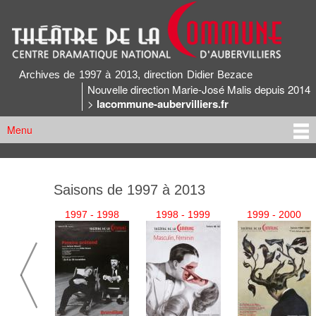
Aller au
contenu
principal
Archives du Théâtre de la Commune
Archives de 1997 à 2013, direction Didier Bezace
Nouvelle direction Marie-José Malis depuis 2014
>
lacommune-aubervilliers.fr
Menu
Menu principal
Saisons de 1997 à 2013
1997 - 1998
1998 - 1999
1999 - 2000