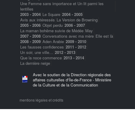
Une Femme sans importance et Un lit parmi les
lentilles
2003 - 2004
Le Square
2004 - 2005
Avis aux intéressés
La Version de Browning
2005 - 2006
Objet perdu
2006 - 2007
La maman bohême suivie de Médée
May
2007 - 2008
Conversations avec ma mère
Elle est là
2008 - 2009
Aden Arabie
2009 - 2010
Les fausses confidences
2011 - 2012
Un soir, une ville…
2012 - 2013
Que la noce commence
2013 - 2014
La dernière neige
Avec le soutien de la Direction régionale des
affaires culturelles d'Île-de-France - Ministère
de la Culture et de la Communication
mentions légales et crédits