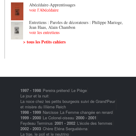
Abécédaire-Apprentissages
voir l'Abécédaire
Entretiens : Paroles de décorateurs : Philippe Marioge,
Jean Haas, Alain Chambon
voir les entretiens
> tous les Petits cahiers
1997 - 1998
Pereira prétend
Le Piège
Le jour et la nuit
La noce chez les petits bourgeois suivi de Grand'Peur
et misère du IIIème Reich
1998 - 1999
Narcisse
La Femme changée en renard
1999 - 2000
Le Colonel-oiseau
2000 - 2001
Feydeau Terminus
2001 - 2002
L'école des femmes
2002 - 2003
Chère Eléna Serguéiévna
La tige, le poil et le neutrino